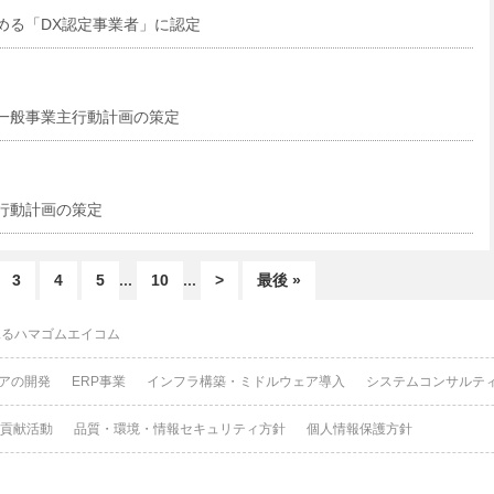
める「DX認定事業者」に認定
一般事業主行動計画の策定
行動計画の策定
3
4
5
...
10
...
>
最後 »
見るハマゴムエイコム
アの開発
ERP事業
インフラ構築・ミドルウェア導入
システムコンサルテ
貢献活動
品質・環境・情報セキュリティ方針
個人情報保護方針