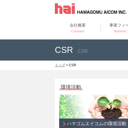
会社概要
事業フィ
Company
Business f
CSR
CSR
トップ
> CSR
環境活動
ハマゴムエイコムの環境活動